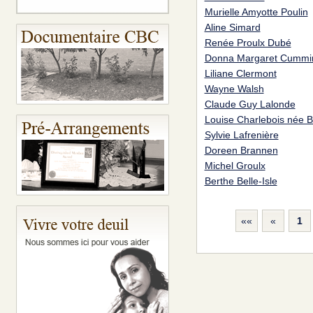
Murielle Amyotte Poulin
Aline Simard
Renée Proulx Dubé
Donna Margaret Cummi
Liliane Clermont
Wayne Walsh
Claude Guy Lalonde
Louise Charlebois née 
Sylvie Lafrenière
Doreen Brannen
Michel Groulx
Berthe Belle-Isle
««
«
1