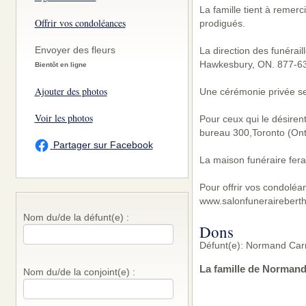
La famille tient à remerc
Offrir vos condoléances
prodigués.
Envoyer des fleurs
La direction des funérai
Hawkesbury, ON. 877-6
Bientôt en ligne
Ajouter des photos
Une cérémonie privée sera
Voir les photos
Pour ceux qui le désiren
bureau 300,Toronto (Ont
Partager sur Facebook
La maison funéraire fera
Pour offrir vos condoléa
www.salonfunerairebert
Nom du/de la défunt(e) :
Dons
Défunt(e): Normand Carr
La famille de Normand
Nom du/de la conjoint(e) :