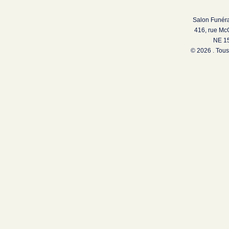
Salon Funéra
416, rue Mc
NE 15
© 2026 . Tous 