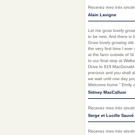
Recevez mes très sincèr
Alain Lavigne
Let me grow lovely growi
to be new; And there is h
Grow lovely growing old.
the very first time I ev
at the farm outside of St
to our final stop at Wal
Drive to 819 MacDonald 
precious and you shall 
we wait until one day yo
Welcome home." Emily an
Sidney MacCallum
Recevez mes très sincèr
Serge et Lucille Sauvé
Recevez mes très sincèr