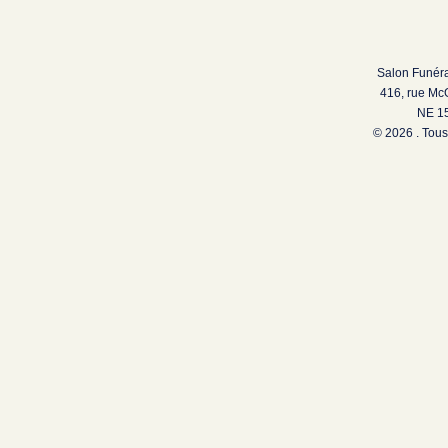
Salon Funéra
416, rue Mc
NE 15
© 2026 . Tous 