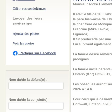
Monsieur André Clément
Offrir vos condoléances
Il était le fils de feu Ga
Envoyer des fleurs
le père bien-aimé de Chr
le cher frère de Monique
Bientôt en ligne
Francine (Mike Lavoie),
Ajouter des photos
Figueroa).
Il fut prédécédé par une
Voir les photos
Lui survivent également 
Partager sur Facebook
La famille désire remerc
prodigués.
La famille invite parent
Ontario (877) 632-8511, 
Nom du/de la défunt(e) :
Les obsèques auront lieu
2026 à 14 h.
Pour ceux qui le désiren
Nom du/de la conjoint(e) :
Cornwall, Ontario, K6G 