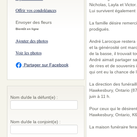
Nicholas, Layla et Victor.
Offrir vos condoléances
Lui survivent également 
Envoyer des fleurs
La famille désire remerc
prodigués.
Bientôt en ligne
Ajouter des photos
André Larocque restera
et la générosité ont marq
Voir les photos
de la basse, il trouvait 
André aimait partager s
Partager sur Facebook
de rires et de souvenirs
qui ont eu la chance de l
La direction des funérai
Hawkesbury, Ontario (87
juin à 11 h.
Nom du/de la défunt(e) :
Pour ceux qui le désiren
Hawkesbury, Ontario, K6
Nom du/de la conjoint(e) :
La maison funéraire fera