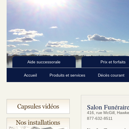
Aide successorale
Prix et forfaits
Accueil
Produits et services
Décès courant
Salon Funérair
416, rue McGill, Hawk
877-632-8511