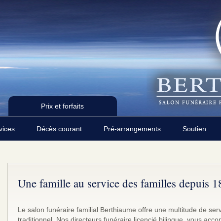
Prix et forfaits
rvices
Décès courant
Pré-arrangements
Soutien
Une famille au service des familles depuis 
Le salon funéraire familial Berthiaume offre une multitude de se
traditionnel. Nos directeurs funéraire licencié bilingue, vous a