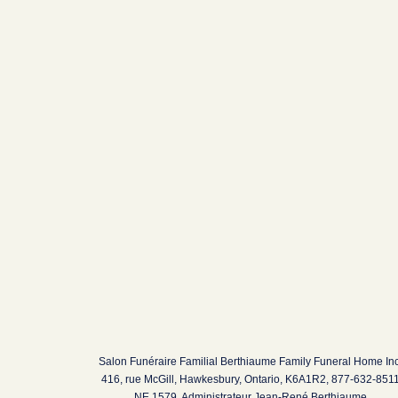
Salon Funéraire Familial Berthiaume Family Funeral Home Inc
416, rue McGill, Hawkesbury, Ontario, K6A1R2, 877-632-851
NE 1579, Administrateur Jean-René Berthiaume