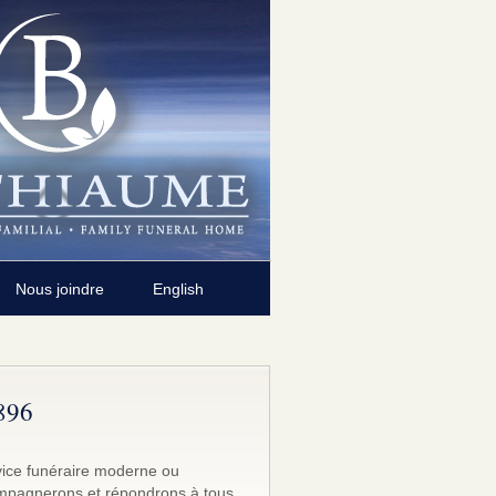
Nous joindre
English
1896
rvice funéraire moderne ou
ccompagnerons et répondrons à tous