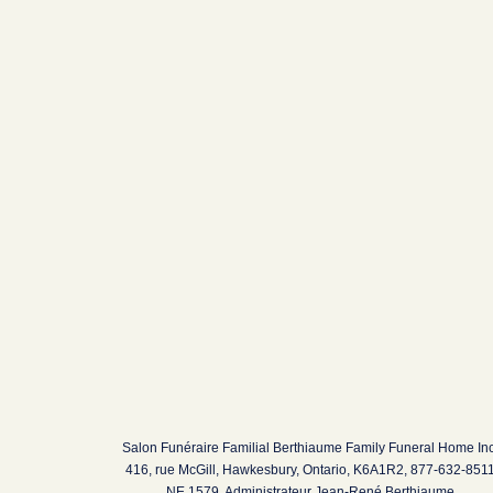
Salon Funéraire Familial Berthiaume Family Funeral Home Inc
416, rue McGill, Hawkesbury, Ontario, K6A1R2, 877-632-851
NE 1579, Administrateur Jean-René Berthiaume