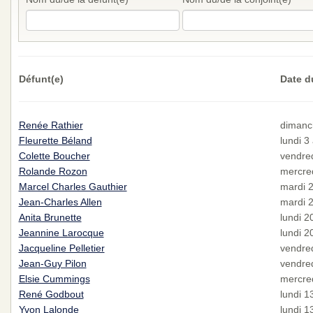
Défunt(e)
Date d
Renée Rathier
dimanc
Fleurette Béland
lundi 3
Colette Boucher
vendred
Rolande Rozon
mercred
Marcel Charles Gauthier
mardi 2
Jean-Charles Allen
mardi 2
Anita Brunette
lundi 20
Jeannine Larocque
lundi 20
Jacqueline Pelletier
vendred
Jean-Guy Pilon
vendred
Elsie Cummings
mercred
René Godbout
lundi 13
Yvon Lalonde
lundi 13