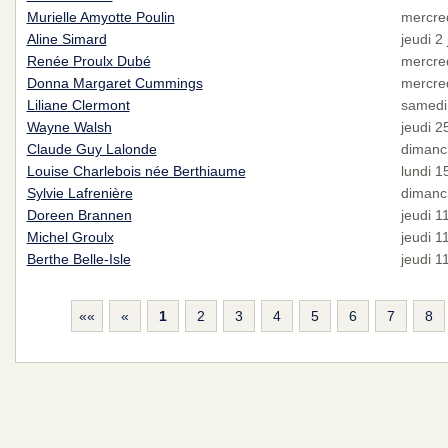
Murielle Amyotte Poulin
mercred
Aline Simard
jeudi 2 
Renée Proulx Dubé
mercred
Donna Margaret Cummings
mercred
Liliane Clermont
samedi 
Wayne Walsh
jeudi 2
Claude Guy Lalonde
dimanc
Louise Charlebois née Berthiaume
lundi 1
Sylvie Lafrenière
dimanc
Doreen Brannen
jeudi 1
Michel Groulx
jeudi 1
Berthe Belle-Isle
jeudi 1
««
«
1
2
3
4
5
6
7
8