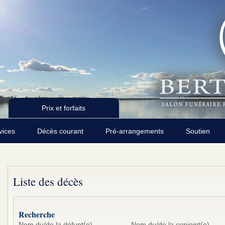
Prix et forfaits
rvices
Décès courant
Pré-arrangements
Soutien
Liste des décès
Recherche
Nom du/de la défunt(e)
Nom du/de la conjoint(e)