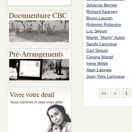
Johanne Bernier
Richard Kearney
Bruno Lauzon
Robinlyn Robinson
Luc Séguin
Martin ''Marty'' Aubin
Sandy Larocque
Carl Séguin
Corona Martel
Irene Webb
Alain Lalonde
Jean-Yves Larocque
««
«
1