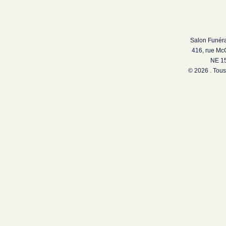
Salon Funéra
416, rue Mc
NE 15
© 2026 . Tous 