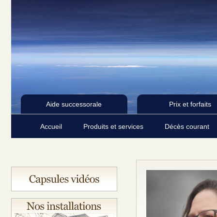
Aide successorale
Prix et forfaits
Accueil
Produits et services
Décès courant