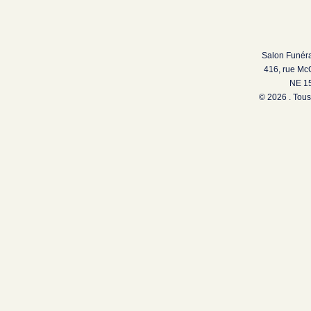
Salon Funéra
416, rue Mc
NE 15
© 2026 . Tous 