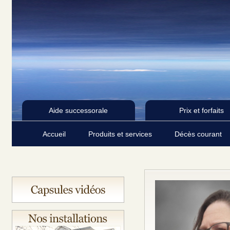
Aide successorale
Prix et forfaits
Accueil
Produits et services
Décès courant