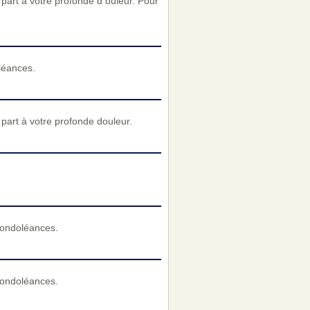
art à votre profonde d ouleur. Pour
léances.
art à votre profonde douleur.
condoléances.
condoléances.