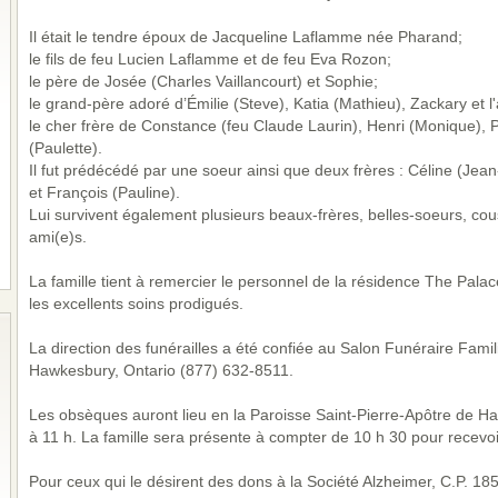
Il était le tendre époux de Jacqueline Laflamme née Pharand;
le fils de feu Lucien Laflamme et de feu Eva Rozon;
le père de Josée (Charles Vaillancourt) et Sophie;
le grand-père adoré d’Émilie (Steve), Katia (Mathieu), Zackary et l
le cher frère de Constance (feu Claude Laurin), Henri (Monique), Pa
(Paulette).
Il fut prédécédé par une soeur ainsi que deux frères : Céline (Je
et François (Pauline).
Lui survivent également plusieurs beaux-frères, belles-soeurs, cou
ami(e)s.
La famille tient à remercier le personnel de la résidence The Pal
les excellents soins prodigués.
La direction des funérailles a été confiée au Salon Funéraire Fami
Hawkesbury, Ontario (877) 632-8511.
Les obsèques auront lieu en la Paroisse Saint-Pierre-Apôtre de Ha
à 11 h. La famille sera présente à compter de 10 h 30 pour recevo
Pour ceux qui le désirent des dons à la Société Alzheimer, C.P. 18