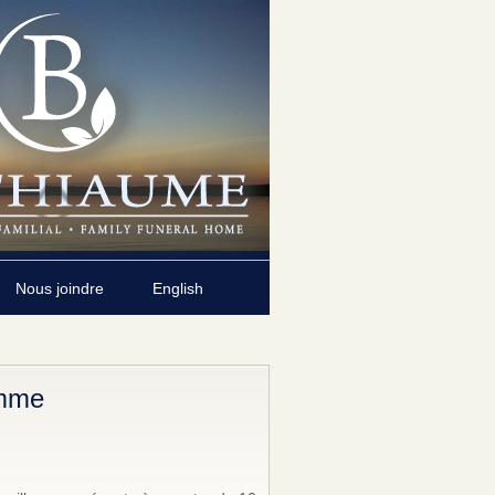
Nous joindre
English
amme