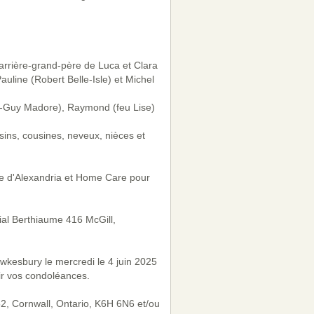
'arrière-grand-père de Luca et Clara
uline (Robert Belle-Isle) et Michel
an-Guy Madore), Raymond (feu Lise)
sins, cousines, neveux, nièces et
ace d'Alexandria et Home Care pour
lial Berthiaume 416 McGill,
wkesbury le mercredi le 4 juin 2025
ir vos condoléances.
52, Cornwall, Ontario, K6H 6N6 et/ou