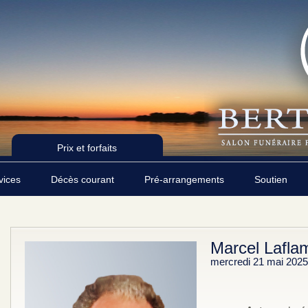
Prix et forfaits
rvices
Décès courant
Pré-arrangements
Soutien
Marcel Lafl
mercredi 21 mai 2025