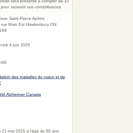
amille sera présente à compter de 10
 pour recevoir vos condoléances.
isse Saint-Pierre Apôtre
 rue Main Est Hawkesbury ON
1A9
redi 4 juin 2025
h00
ation des maladies du coeur et de
C
été Alzheimer Canada
21 mai 2025 à l'âge de 85 ans.