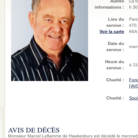
Autres
La f
informations :
h 30
Lieu du
Paro
service :
470,
Voir la carte
K6A
Date du
merc
service :
Heure du
à 11
service :
Charité
:
Fond
l'AV
Charité
:
Soci
AVIS DE DÉCÈS
Monsieur Marcel Laflamme de Hawkesbury est décédé le mercredi 