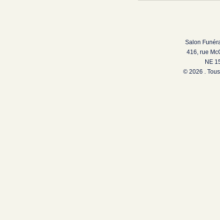
Salon Funéra
416, rue Mc
NE 15
© 2026 . Tous 