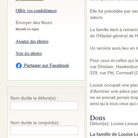
Offrir vos condoléances
Elle fut précédée par ses
sœurs.
Envoyer des fleurs
La famille tient à remerc
Bientôt en ligne
de l’Hôpital général de 
Ajouter des photos
Un service aura lieu en t
Voir les photos
Pour ceux et celles qui 
Partager sur Facebook
rue Ghislain, Hawkesbury
329, rue Pitt, Cornwall 
Louise occupait une place
d’illuminer une pièce par
ne se prenait jamais tro
Nom du/de la défunt(e) :
ainsi qu’à tous ceux qui o
Dons
Nom du/de la conjoint(e) :
Défunt(e): Louise Lessa
La famille de Louise 