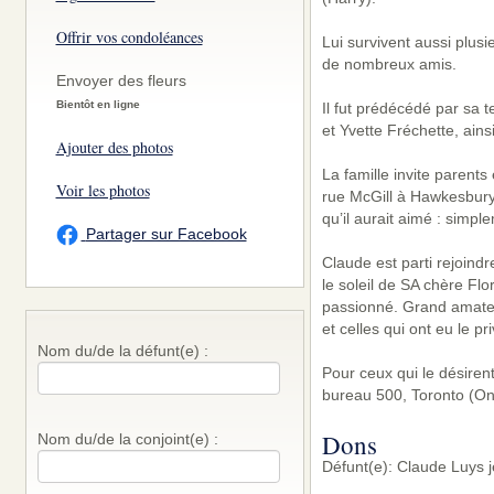
Offrir vos condoléances
Lui survivent aussi plus
de nombreux amis.
Envoyer des fleurs
Bientôt en ligne
Il fut prédécédé par sa
et Yvette Fréchette, ain
Ajouter des photos
La famille invite parents
Voir les photos
rue McGill à Hawkesbury 
qu’il aurait aimé : simp
Partager sur Facebook
Claude est parti rejoindr
le soleil de SA chère Fl
passionné. Grand amateu
et celles qui ont eu le pr
Nom du/de la défunt(e) :
Pour ceux qui le désiren
bureau 500, Toronto (On
Dons
Nom du/de la conjoint(e) :
Défunt(e): Claude Luys j