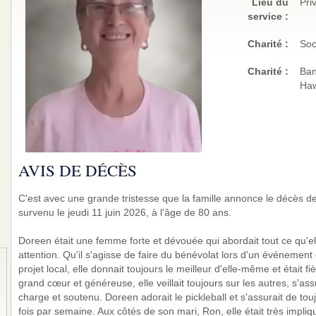
Lieu du
Pri
service :
Charité
:
Soc
Charité
:
Ban
Haw
AVIS DE DÉCÈS
C'est avec une grande tristesse que la famille annonce le décès d
survenu le jeudi 11 juin 2026, à l'âge de 80 ans.
Doreen était une femme forte et dévouée qui abordait tout ce qu'el
attention. Qu'il s'agisse de faire du bénévolat lors d'un événemen
projet local, elle donnait toujours le meilleur d'elle-même et était 
grand cœur et généreuse, elle veillait toujours sur les autres, s'as
charge et soutenu. Doreen adorait le pickleball et s'assurait de touj
fois par semaine. Aux côtés de son mari, Ron, elle était très impl