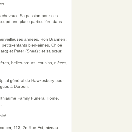
es.
les chevaux. Sa passion pour ces
occupé une place particulière dans
 merveilleuses années, Ron Brannen ;
s petits-enfants bien-aimés, Chloé
(Marg) et Peter (Shea) ; et sa sœur,
res, belles-sœurs, cousins, nièces,
’hôpital général de Hawkesbury pour
digués à Doreen.
Berthiaume Family Funeral Home,
.
ité.
cancer, 113, 2e Rue Est, niveau