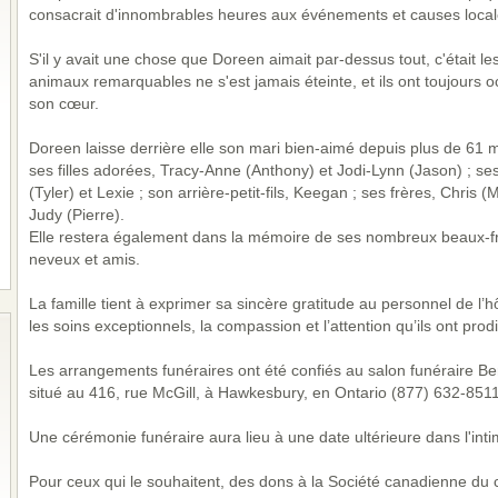
consacrait d'innombrables heures aux événements et causes local
S'il y avait une chose que Doreen aimait par-dessus tout, c'était 
animaux remarquables ne s'est jamais éteinte, et ils ont toujours 
son cœur.
Doreen laisse derrière elle son mari bien-aimé depuis plus de 61
ses filles adorées, Tracy-Anne (Anthony) et Jodi-Lynn (Jason) ; se
(Tyler) et Lexie ; son arrière-petit-fils, Keegan ; ses frères, Chris 
Judy (Pierre).
Elle restera également dans la mémoire de ses nombreux beaux-frè
neveux et amis.
La famille tient à exprimer sa sincère gratitude au personnel de l
les soins exceptionnels, la compassion et l’attention qu’ils ont pro
Les arrangements funéraires ont été confiés au salon funéraire 
situé au 416, rue McGill, à Hawkesbury, en Ontario (877) 632-8511
Une cérémonie funéraire aura lieu à une date ultérieure dans l'intim
Pour ceux qui le souhaitent, des dons à la Société canadienne du 