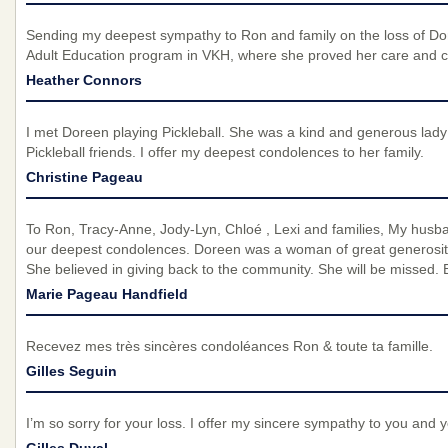
Sending my deepest sympathy to Ron and family on the loss of Dor
Adult Education program in VKH, where she proved her care and c
Heather Connors
I met Doreen playing Pickleball. She was a kind and generous lady 
Pickleball friends. I offer my deepest condolences to her family.
Christine Pageau
To Ron, Tracy-Anne, Jody-Lyn, Chloé , Lexi and families, My husba
our deepest condolences. Doreen was a woman of great generosity
She believed in giving back to the community. She will be missed.
Marie Pageau Handfield
Recevez mes très sincères condoléances Ron & toute ta famille.
Gilles Seguin
I’m so sorry for your loss. I offer my sincere sympathy to you and y
Gilles Duval