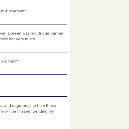
eux événement
 one. Doreen was my Bridge partner
 miss her very much.
lan & Naomi
s, and eagerness to help those
he will be missed. Sending my