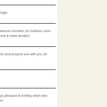
urage
 savons combien ce malheur vous
nons à votre douleur.
s and prayers are with you all
ays pleasant & smiling when she
ow.