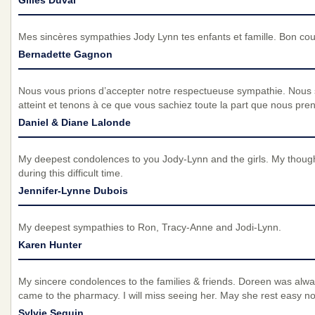
Mes sincères sympathies Jody Lynn tes enfants et famille. Bon co
Bernadette Gagnon
Nous vous prions d’accepter notre respectueuse sympathie. Nous
atteint et tenons à ce que vous sachiez toute la part que nous pre
Daniel & Diane Lalonde
My deepest condolences to you Jody-Lynn and the girls. My thought
during this difficult time.
Jennifer-Lynne Dubois
My deepest sympathies to Ron, Tracy-Anne and Jodi-Lynn.
Karen Hunter
My sincere condolences to the families & friends. Doreen was alw
came to the pharmacy. I will miss seeing her. May she rest easy n
Sylvie Seguin