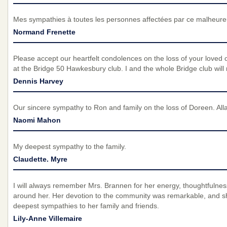
Mes sympathies à toutes les personnes affectées par ce malheur
Normand Frenette
Please accept our heartfelt condolences on the loss of your loved
at the Bridge 50 Hawkesbury club. I and the whole Bridge club will
Dennis Harvey
Our sincere sympathy to Ron and family on the loss of Doreen. Al
Naomi Mahon
My deepest sympathy to the family.
Claudette. Myre
I will always remember Mrs. Brannen for her energy, thoughtfulnes
around her. Her devotion to the community was remarkable, and s
deepest sympathies to her family and friends.
Lily-Anne Villemaire