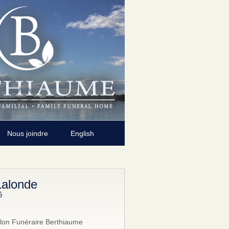
Nous joindre
English
Lalonde
6
lon Funéraire Berthiaume