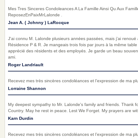
Mes Tres Sinceres Condoleances A La Famille Ainsi Qu Aux Famill
ReposezEnPaixMrLalonde .
Jean A. ( Johnny ) LaRocque
J'ai connu M. Lalonde plusieurs années passées, mais j'ai renoué a
Résidence P & R. Je mangeais trois fois par jours à la même table 
apprécié des résidents et des employés. Je garde un beau souv
ami.
Roger Landriault
Recevez mes très sincères condoléances et l’expression de ma pl
Lorraine Shannon
My deepest sympathy to Mr. Lalonde's family and friends. Thank for
Country. May he rest in peace. Lest We Forget. My prayers are wi
Karn Durdin
Recevez mes très sincères condoléances et l’expression de ma pl