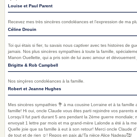
Louise et Paul Parent
Recevez mes très sincères condoléances et l’expression de ma pl
Céline Drouin
Toi qui étais si fier, tu savais nous captiver avec tes histoires de gu
jamais. Nos plus sincères sympathies à toute la famille, spécialeme
Manon Ouellette, qui a pris soin de lui avec amour et dévouement j
Brigitte & Rob Campbell
Nos sinçères condoléances à la famille.
Robert et Jeanne Hughes
Mes sincères sympathies 💐 à ma cousine Lorraine et à ta famille 
famille! Hi oui, oncle Claude vous êtes parti rejoindre vos parents
Lorsqu’il fut parti durant 5 ans pendant la 2ème guerre mondiale
envoyait 1 lettre par mois et ma grand-mère Lalonde a été à la mess
Quelle joie que sa famille à eut à son retour! Merci oncle Claude d
de tout et de rien ☺️! Repos en paix 🙏!Ta nièce Alice Nadeau🥰!