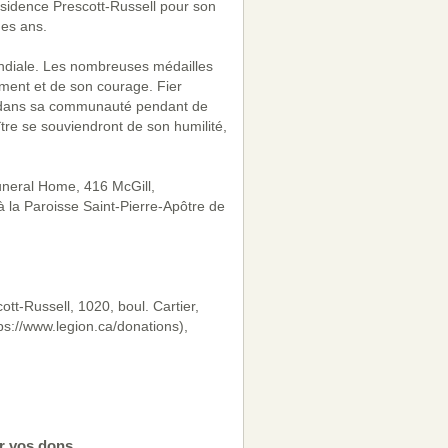
ésidence Prescott-Russell pour son
des ans.
ondiale. Les nombreuses médailles
ement et de son courage. Fier
t dans sa communauté pendant de
tre se souviendront de son humilité,
uneral Home, 416 McGill,
à la Paroisse Saint-Pierre-Apôtre de
tt-Russell, 1020, boul. Cartier,
s://www.legion.ca/donations),
r vos dons.