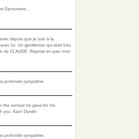
es Eprouvees ,
vec depuis que je suis à la
avec lui. Un gentleman qui était très
enir de CLAUDE. Repose en paix mon
us profonde sympathie.
 the service he gave for his
th you. Karn Durdin
us profonde sympathie.