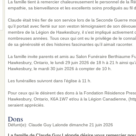
La famille tient à remercier chaleureusement le personnel de la R
empathie, sa bienveillance et les excellents soins prodigués au fil 
Claude était très fier de son service lors de la Seconde Guerre m
qu’il portait avec fierté sur son veston témoignaient de son dévou
membre de la Légion de Hawkesbury, il s’est impliqué activemen
nombreuses années. Tous ceux qui ont eu le privilège de le connaî
de sa générosité et des histoires fascinantes qu’il aimait raconter.
La famille invite parents et amis au Salon Funéraire Berthiaume F
Hawkesbury, Ontario, le lundi 29 juin 2026 de 18 h à 21 h ainsi qu’
Hawkesbury, le mardi 30 juin 2026 à compter de 10 h.
Les funérailles suivront dans l’église à 11 h.
Pour ceux qui le désirent des dons à la Fondation Résidence Presco
Hawkesbury, Ontario, K6A 1W7 et/ou à la Légion Canadienne, (http
seraient appréciés.
Dons
Défunt(e): Claude Guy Lalonde dimanche 21 juin 2026
La famille de Claude Guy Lalonde désire vous remercier pou