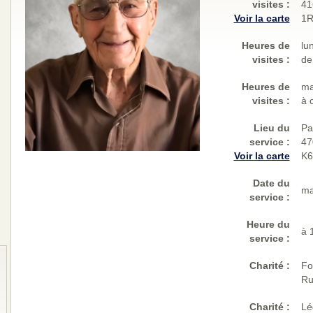
visites
:
41
Voir la carte
1R
Heures de
lu
visites :
de
Heures de
ma
visites :
à 
Lieu du
Pa
service :
47
Voir la carte
K6
Date du
ma
service :
Heure du
à 
service :
Charité
:
Fo
Ru
Charité
:
Lé