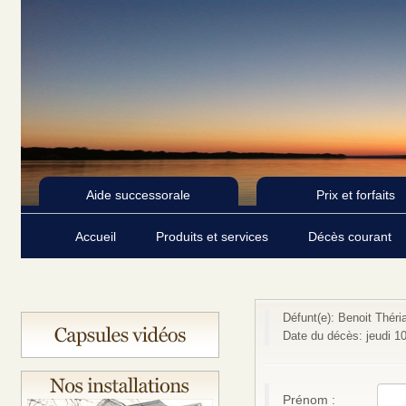
Aide successorale
Prix et forfaits
Accueil
Produits et services
Décès courant
Défunt(e): Benoit Théria
Date du décès: jeudi 1
Prénom :