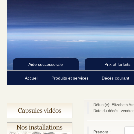
Aide successorale
Prix et forfaits
Accueil
Produits et services
Décès courant
Défunt(e): Elizabeth Ar
Date du décès: vendred
Prénom :