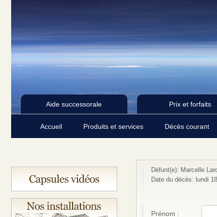
Aide successorale
Prix et forfaits
Accueil
Produits et services
Décès courant
Défunt(e): Marcelle La
Date du décès: lundi 
Prénom :