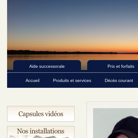
Aide successorale
Prix et forfaits
Accueil
Produits et services
Décès courant