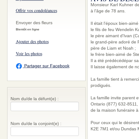
Monsieur Karl Kuhner de
Offrir vos condoléances
à l'âge de 78 ans.
Envoyer des fleurs
Il était l'époux bien-aim
le fils de feu Wendelin K
Bientôt en ligne
le père aimant d'Ivan (Ca
Ajouter des photos
le grand-père adoré de R
père de Liam et Noah ;
Voir les photos
le frère bien-aimé de Ste
Il a été prédécédépar sa
Partager sur Facebook
Il laisse également de n
La famille tient à remer
prodigués.
La famille invite parent
Nom du/de la défunt(e) :
Ontario (877) 632-8511, 
de la maison funéraire à
Pour ceux qui le désiren
Nom du/de la conjoint(e) :
K2E 7M1 et/ou Dundas Ma