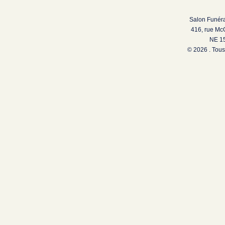
Salon Funéra
416, rue Mc
NE 15
© 2026 . Tous 