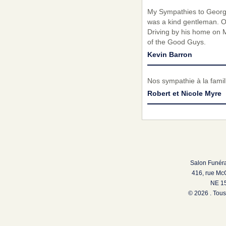
My Sympathies to George
was a kind gentleman. Ov
Driving by his home on M
of the Good Guys.
Kevin Barron
Nos sympathie à la fami
Robert et Nicole Myre
Salon Funéra
416, rue Mc
NE 15
© 2026 . Tous 