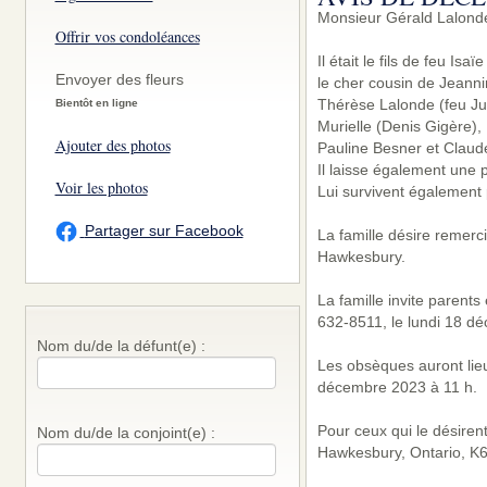
Monsieur Gérald Lalonde
Offrir vos condoléances
Il était le fils de feu Is
Envoyer des fleurs
le cher cousin de Jeanni
Thérèse Lalonde (feu Ju
Bientôt en ligne
Murielle (Denis Gigère)
Ajouter des photos
Pauline Besner et Claud
Il laisse également une 
Voir les photos
Lui survivent également 
Partager sur Facebook
La famille désire remerci
Hawkesbury.
La famille invite parent
632-8511, le lundi 18 d
Nom du/de la défunt(e) :
Les obsèques auront lieu
décembre 2023 à 11 h.
Pour ceux qui le désiren
Nom du/de la conjoint(e) :
Hawkesbury, Ontario, K6