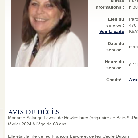
Autres
La f
informations :
h 30
Lieu du
Paro
service :
470,
Voir la carte
K6A
Date du
mard
service :
Heure du
à 11
service :
Charité
:
Asso
AVIS DE DÉCÈS
Madame Solange Lavoie de Hawkesbury (originaire de Baie-St-Pau
février 2024 à l'âge de 68 ans.
Elle était la fille de feu François Lavoie et de feu Cécile Dupuis;