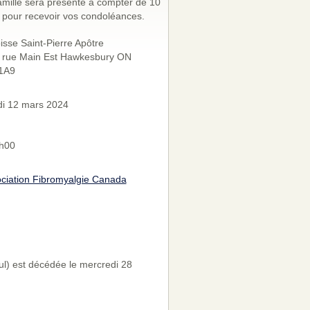
amille sera présente à compter de 10
 pour recevoir vos condoléances.
isse Saint-Pierre Apôtre
 rue Main Est Hawkesbury ON
1A9
i 12 mars 2024
h00
ciation Fibromyalgie Canada
l) est décédée le mercredi 28