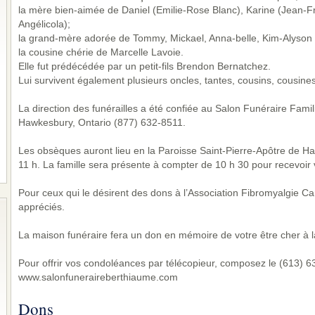
la mère bien-aimée de Daniel (Emilie-Rose Blanc), Karine (Jean-F
Angélicola);
la grand-mère adorée de Tommy, Mickael, Anna-belle, Kim-Alyson e
la cousine chérie de Marcelle Lavoie.
Elle fut prédécédée par un petit-fils Brendon Bernatchez.
Lui survivent également plusieurs oncles, tantes, cousins, cousines
La direction des funérailles a été confiée au Salon Funéraire Fami
Hawkesbury, Ontario (877) 632-8511.
Les obsèques auront lieu en la Paroisse Saint-Pierre-Apôtre de H
11 h. La famille sera présente à compter de 10 h 30 pour recevoir
Pour ceux qui le désirent des dons à l’Association Fibromyalgie C
appréciés.
La maison funéraire fera un don en mémoire de votre être cher à l
Pour offrir vos condoléances par télécopieur, composez le (613) 632
www.salonfuneraireberthiaume.com
Dons