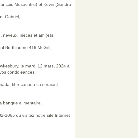
rançois Musachhio) et Kevin (Sandra
t Gabriel;
, neveux, nièces et ami(e)s.
lial Berthiaume 416 McGill,
awkesbury, le mardi 12 mars, 2024 à
 vos condoléances.
anada, fibrocanada.ca seraient
a banque alimentaire.
-1065 ou visitez notre site Internet