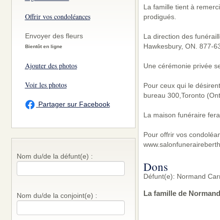
La famille tient à remerc
Offrir vos condoléances
prodigués.
Envoyer des fleurs
La direction des funérai
Hawkesbury, ON. 877-6
Bientôt en ligne
Ajouter des photos
Une cérémonie privée sera
Voir les photos
Pour ceux qui le désiren
bureau 300,Toronto (Ont
Partager sur Facebook
La maison funéraire fera
Pour offrir vos condoléa
www.salonfunerairebert
Nom du/de la défunt(e) :
Dons
Défunt(e): Normand Carr
La famille de Normand
Nom du/de la conjoint(e) :