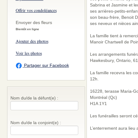
Sabrina et Jasmine et leu
Offrir vos condoléances
ses arrières-petits-enfant
son beau-frère, Benoit 
Envoyer des fleurs
ses neveux et nièces ain
Bientôt en ligne
La famille tient à remerci
Ajouter des photos
Manoir Chartwell de Poin
Voir les photos
Les arrangements funérai
Hawkesbury, Ontario, 6
Partager sur Facebook
La famille recevra les c
12h.
16228, terasse Maria-Go
Montréal (Qc)
Nom du/de la défunt(e) :
H1A 1Y1
Les funérailles seront c
Nom du/de la conjoint(e) :
L’enterrement aura lieu