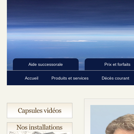
Aide successorale
Prix et forfaits
Accueil
Produits et services
Décès courant