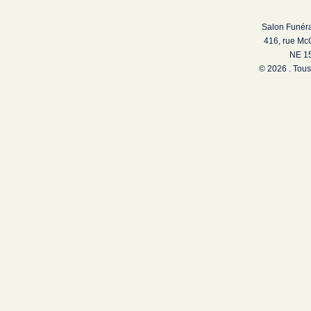
Salon Funéra
416, rue Mc
NE 15
© 2026 . Tous 