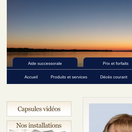
Aide successorale
Prix et forfaits
Accueil
Produits et services
Décès courant