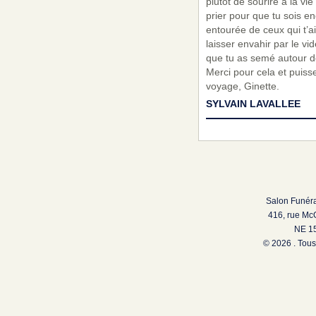
plutôt de sourire à la vi
prier pour que tu sois en
entourée de ceux qui t’a
laisser envahir par le v
que tu as semé autour de
Merci pour cela et puiss
voyage, Ginette.
SYLVAIN LAVALLEE
Salon Funéra
416, rue Mc
NE 15
© 2026 . Tous 