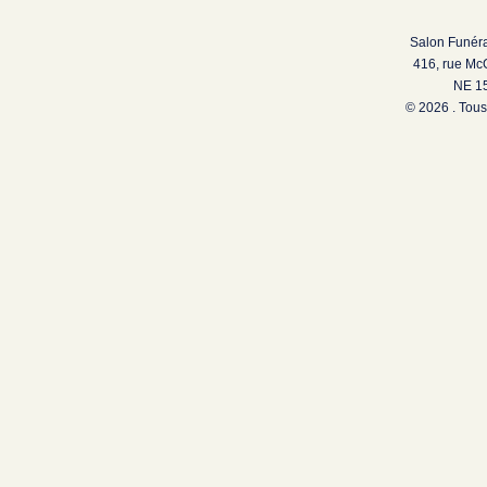
Salon Funéra
416, rue Mc
NE 15
© 2026 . Tous 