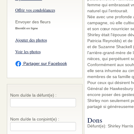
femme qui embrassait vra
Offrir vos condoléances
naturel qui l'entourait.
Née avec une profonde ap
Envoyer des fleurs
campagne, où elle cultiv
et son cœur nourricier se
Bientôt en ligne
Shirley était l'épouse d
Ajouter des photos
Patricia Reynolds) et de
et de Suzanne Shackell (B
Voir les photos
l'arrière-grand-mère de 
nièces, qui perpétuent 
Partager sur Facebook
Conformément aux souhait
elle sera inhumée au ci
membres de sa famille qu
Pour ceux qui désirent h
Général de Hawkesbury (h
encore poser des gestes
Nom du/de la défunt(e) :
Shirley non seulement po
partagé si généreuseme
Dons
Nom du/de la conjoint(e) :
Défunt(e): Shirley Harri