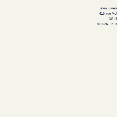
Salon Funéra
416, rue Mc
NE 15
© 2026 . Tous 