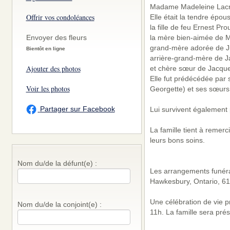
Madame Madeleine Lacro
Offrir vos condoléances
Elle était la tendre épou
la fille de feu Ernest Pr
Envoyer des fleurs
la mère bien-aimée de Ma
grand-mère adorée de Jul
Bientôt en ligne
arrière-grand-mère de J
Ajouter des photos
et chère sœur de Jacque
Elle fut prédécédée par 
Voir les photos
Georgette) et ses sœurs 
Partager sur Facebook
Lui survivent également 
La famille tient à remerc
leurs bons soins.
Nom du/de la défunt(e) :
Les arrangements funérai
Hawkesbury, Ontario, 6
Une célébration de vie pr
Nom du/de la conjoint(e) :
11h. La famille sera pré