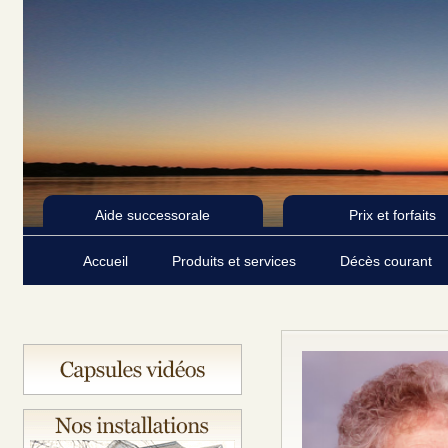
Aide successorale
Prix et forfaits
Accueil
Produits et services
Décès courant