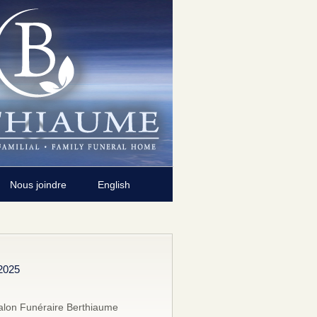
Nous joindre
English
2025
alon Funéraire Berthiaume