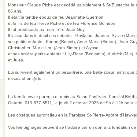
Monsieur Claude Piché est décédé paisiblement à St-Eustache le 
86 ans.
Il était le tendre époux de feu Jeannette Guernon,
et le fils de feu Hervé Piché et de feu Florence Guindon.
Il fut prédécédé par son frère Jean-Guy.
Il laisse dans le deuil ses enfants : Guylaine, Joanne, Sylvie (Mari
ses petits-enfants : Karine (Benoit), Anne-Marie (Simon), Jean-Gu
Christopher, Marie-Lou (Jean-Simon) et Alyssa;
et ses arrière-petits-enfants : Lily-Rose (Benjamin), Audrick (Mia
et Jules.
Lui survivent également un beau-frère, une belle-soeur, ainsi que 
nièces et ami(e)s.
La famille invite parents et amis au Salon Funéraire Familial Bert
Ontario, 613-877-8511, le jeudi 2 octobre 2025 de 9h à 12h pour les
Les obsèques auront lieu en la Paroisse St-Pierre-Apôtre d'Hawkes
Vos témoignages peuvent se traduire par un don à la fondation de 