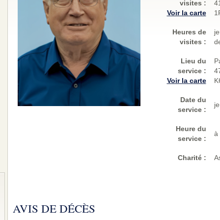
visites
:
4
Voir la carte
1
Heures de
j
visites :
d
Lieu du
P
service :
4
Voir la carte
K
Date du
j
service :
Heure du
à
service :
Charité
:
A
AVIS DE DÉCÈS