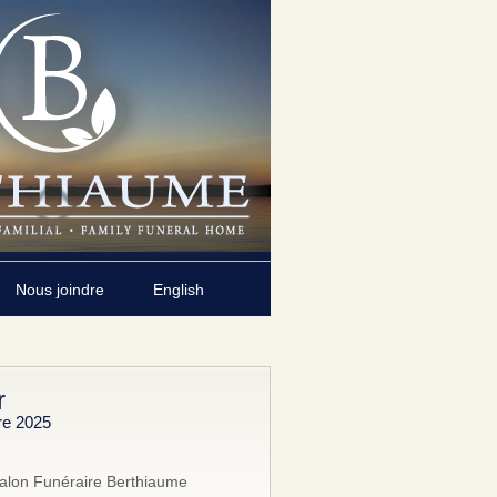
Nous joindre
English
r
re 2025
alon Funéraire Berthiaume