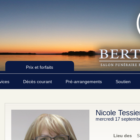
Prix et forfaits
rvices
Décès courant
Pré-arrangements
Soutien
Nicole Tessie
mercredi 17 septemb
Lieu des
S