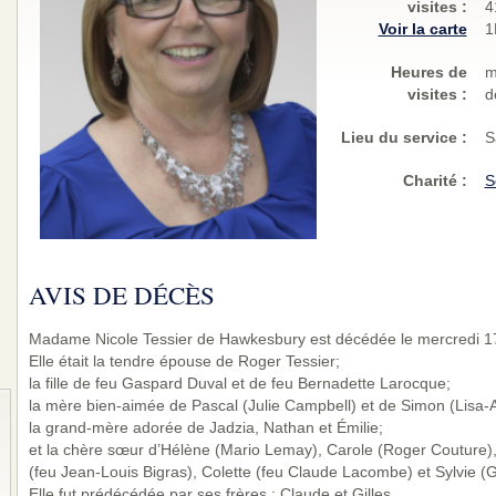
visites
:
4
Voir la carte
1
Heures de
m
visites :
d
Lieu du service :
S
Charité
:
S
AVIS DE DÉCÈS
Madame Nicole Tessier de Hawkesbury est décédée le mercredi 17
Elle était la tendre épouse de Roger Tessier;
la fille de feu Gaspard Duval et de feu Bernadette Larocque;
la mère bien-aimée de Pascal (Julie Campbell) et de Simon (Lisa-A
la grand-mère adorée de Jadzia, Nathan et Émilie;
et la chère sœur d’Hélène (Mario Lemay), Carole (Roger Couture),
(feu Jean-Louis Bigras), Colette (feu Claude Lacombe) et Sylvie (G
Elle fut prédécédée par ses frères : Claude et Gilles.