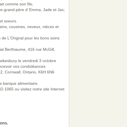
ait comme son fils;
ière-grand-père d’ Emma, Jade et Jax;
 et soeurs.
sins, cousines, neveux, nièces et
n de L'Orignal pour les bons soins
ial Berthiaume, 416 rue McGill,
awkesbury le vendredi 3 octobre
recevoir vos condoléances.
52, Cornwall, Ontario, K6H 6N6
a banque alimentaire.
-1065 ou visitez notre site Internet
ons.