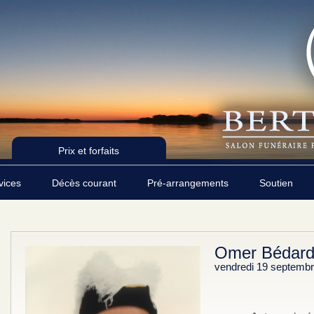
Prix et forfaits
rvices
Décès courant
Pré-arrangements
Soutien
Omer Bédar
vendredi 19 septemb