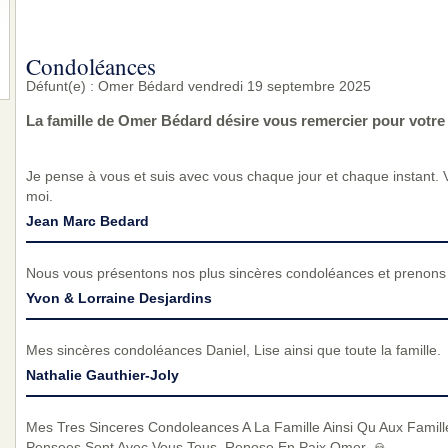
Condoléances
Défunt(e) : Omer Bédard vendredi 19 septembre 2025
La famille de Omer Bédard désire vous remercier pour votr
Je pense à vous et suis avec vous chaque jour et chaque instant. 
moi.
Jean Marc Bedard
Nous vous présentons nos plus sincères condoléances et prenons p
Yvon & Lorraine Desjardins
Mes sincères condoléances Daniel, Lise ainsi que toute la famille.
Nathalie Gauthier-Joly
Mes Tres Sinceres Condoleances A La Famille Ainsi Qu Aux Famil
Pensees Sont Avec Vous Tous. Repose En Paix Omer. 🙏