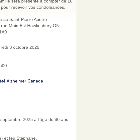
amille sera présente à compter de 10
 pour recevoir vos condoléances.
isse Saint-Pierre Apôtre
 rue Main Est Hawkesbury ON
1A9
redi 3 octobre 2025
h00
été Alzheimer Canada
septembre 2025 à l'âge de 80 ans.
e) et feu Stéphane.