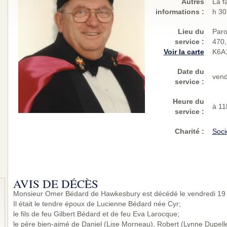
Autres
La f
informations :
h 30
Lieu du
Paro
service :
470,
Voir la carte
K6A
Date du
vend
service :
Heure du
à 11
service :
Charité
:
Soci
AVIS DE DÉCÈS
Monsieur Omer Bédard de Hawkesbury est décédé le vendredi 19 
Il était le tendre époux de Lucienne Bédard née Cyr;
le fils de feu Gilbert Bédard et de feu Eva Larocque;
le père bien-aimé de Daniel (Lise Morneau), Robert (Lynne Dupell