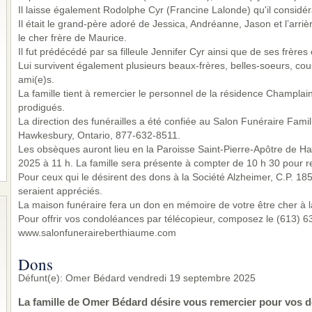
Il laisse également Rodolphe Cyr (Francine Lalonde) qu'il considér
Il était le grand-père adoré de Jessica, Andréanne, Jason et l’arr
le cher frère de Maurice.
Il fut prédécédé par sa filleule Jennifer Cyr ainsi que de ses frères
Lui survivent également plusieurs beaux-frères, belles-soeurs, cou
ami(e)s.
La famille tient à remercier le personnel de la résidence Champlai
prodigués.
La direction des funérailles a été confiée au Salon Funéraire Famil
Hawkesbury, Ontario, 877-632-8511.
Les obsèques auront lieu en la Paroisse Saint-Pierre-Apôtre de H
2025 à 11 h. La famille sera présente à compter de 10 h 30 pour 
Pour ceux qui le désirent des dons à la Société Alzheimer, C.P. 18
seraient appréciés.
La maison funéraire fera un don en mémoire de votre être cher à l
Pour offrir vos condoléances par télécopieur, composez le (613) 632
www.salonfuneraireberthiaume.com
Dons
Défunt(e): Omer Bédard vendredi 19 septembre 2025
La famille de Omer Bédard désire vous remercier pour vos d