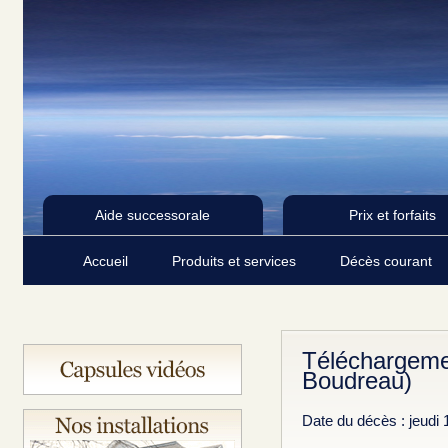
Aide successorale
Prix et forfaits
Accueil
Produits et services
Décès courant
Téléchargemen
Boudreau)
Date du décès : jeudi 