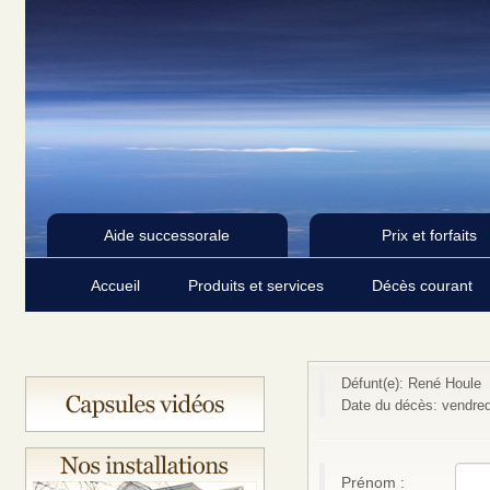
Aide successorale
Prix et forfaits
Accueil
Produits et services
Décès courant
Défunt(e): René Houle
Date du décès: vendre
Prénom :