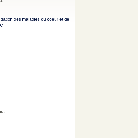
vé
dation des maladies du coeur et de
VC
ns.