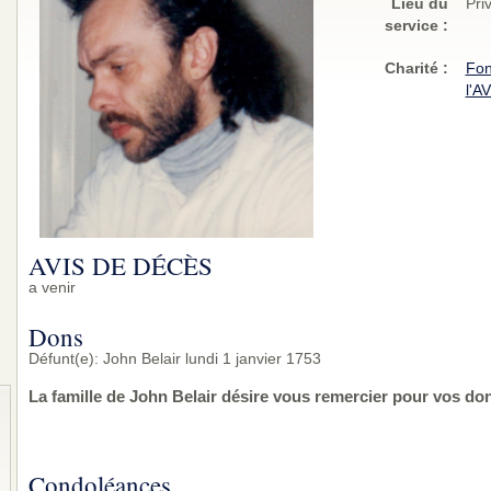
Lieu du
Pri
service :
Charité
:
Fon
l'A
AVIS DE DÉCÈS
a venir
Dons
Défunt(e): John Belair lundi 1 janvier 1753
La famille de John Belair désire vous remercier pour vos do
Condoléances