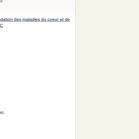
vé
dation des maladies du coeur et de
VC
ns.