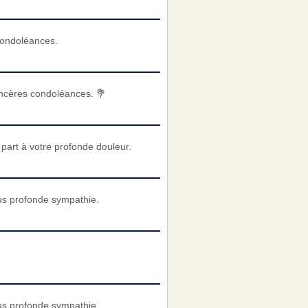
condoléances.
incères condoléances. 💐
art à votre profonde douleur.
us profonde sympathie.
us profonde sympathie.