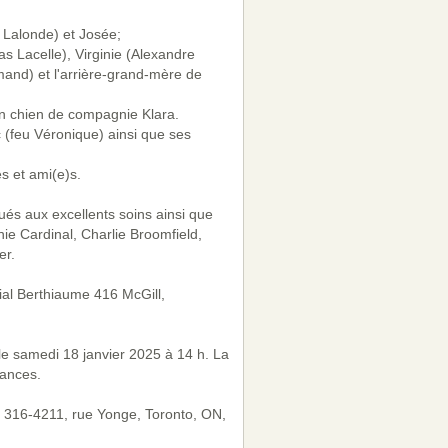
 Lalonde) et Josée;
 Lacelle), Virginie (Alexandre
and) et l'arrière-grand-mère de
on chien de compagnie Klara.
 (feu Véronique) ainsi que ses
s et ami(e)s.
bués aux excellents soins ainsi que
ie Cardinal, Charlie Broomfield,
er.
lial Berthiaume 416 McGill,
 le samedi 18 janvier 2025 à 14 h. La
éances.
, 316-4211, rue Yonge, Toronto, ON,