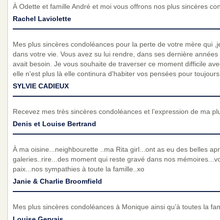
À Odette et famille André et moi vous offrons nos plus sincères c
Rachel Laviolette
Mes plus sincères condoléances pour la perte de votre mère qui ,je 
dans votre vie. Vous avez su lui rendre, dans ses dernière années to
avait besoin. Je vous souhaite de traverser ce moment difficile av
elle n'est plus là elle continura d'habiter vos pensées pour toujour
SYLVIE CADIEUX
Recevez mes très sincères condoléances et l’expression de ma pl
Denis et Louise Bertrand
À ma oisine...neighbourette ..ma Rita girl...ont as eu des belles apr
galeries..rire...des moment qui reste gravé dans nos mémoires...
paix...nos sympathies à toute la famille..xo
Janie & Charlie Broomfield
Mes plus sincères condoléances à Monique ainsi qu’à toutes la fami
Louise Gervais