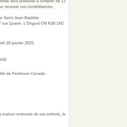
amille sera présente à compter de 12
ur recevoir vos condoléances.
se Saint-Jean-Baptiste
 rue Queen, L'Orignal ON K0B 1K0
di 18 janvier 2025
4h00
été de Parkinson Canada
 maison entourée de ses enfants, le