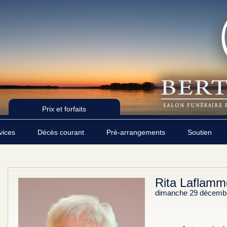
Prix et forfaits
rvices
Décès courant
Pré-arrangements
Soutien
Rita Laflamm
dimanche 29 décemb