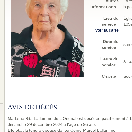
Autres
La f
informations :
h po
Lieu du
Égli
service :
1057
Voir la carte
Date du
same
service :
Heure du
à 1
service :
Charité
:
Soci
AVIS DE DÉCÈS
Madame Rita Laflamme de L'Orignal est décédée paisiblement à la
dimanche 29 décembre 2024 à l'âge de 96 ans.
Elle était la tendre épouse de feu Côme-Marcel Laflamme;