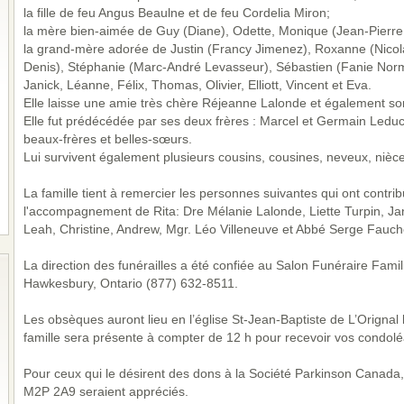
la fille de feu Angus Beaulne et de feu Cordelia Miron;
la mère bien-aimée de Guy (Diane), Odette, Monique (Jean-Pierre
la grand-mère adorée de Justin (Francy Jimenez), Roxanne (Nicolas
Denis), Stéphanie (Marc-André Levasseur), Sébastien (Fanie Norm
Janick, Léanne, Félix, Thomas, Olivier, Elliott, Vincent et Eva.
Elle laisse une amie très chère Réjeanne Lalonde et également s
Elle fut prédécédée par ses deux frères : Marcel et Germain Leduc
beaux-frères et belles-sœurs.
Lui survivent également plusieurs cousins, cousines, neveux, nièce
La famille tient à remercier les personnes suivantes qui ont contri
l'accompagnement de Rita: Dre Mélanie Lalonde, Liette Turpin, Jan
Leah, Christine, Andrew, Mgr. Léo Villeneuve et Abbé Serge Fauch
La direction des funérailles a été confiée au Salon Funéraire Fami
Hawkesbury, Ontario (877) 632-8511.
Les obsèques auront lieu en l’église St-Jean-Baptiste de L’Orignal
famille sera présente à compter de 12 h pour recevoir vos condol
Pour ceux qui le désirent des dons à la Société Parkinson Canada
M2P 2A9 seraient appréciés.