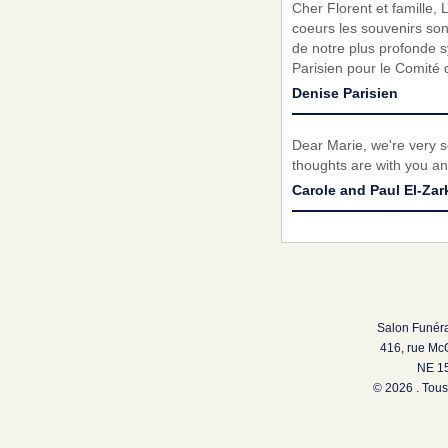
Cher Florent et famille,
coeurs les souvenirs son
de notre plus profonde s
Parisien pour le Comité 
Denise Parisien
Dear Marie, we're very so
thoughts are with you and 
Carole and Paul El-Zar
Salon Funéra
416, rue Mc
NE 15
© 2026 . Tous 