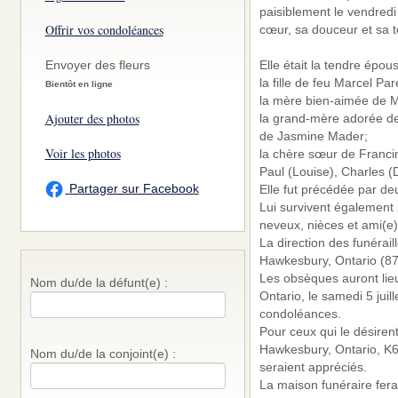
paisiblement le vendredi
Offrir vos condoléances
cœur, sa douceur et sa 
Envoyer des fleurs
Elle était la tendre épou
la fille de feu Marcel Pa
Bientôt en ligne
la mère bien-aimée de M
Ajouter des photos
la grand-mère adorée de 
de Jasmine Mader;
Voir les photos
la chère sœur de Francin
Paul (Louise), Charles (
Partager sur Facebook
Elle fut précédée par d
Lui survivent également 
neveux, nièces et ami(e)
La direction des funérai
Hawkesbury, Ontario (87
Les obsèques auront lieu
Nom du/de la défunt(e) :
Ontario, le samedi 5 juil
condoléances.
Pour ceux qui le désiren
Hawkesbury, Ontario, K6
Nom du/de la conjoint(e) :
seraient appréciés.
La maison funéraire fera