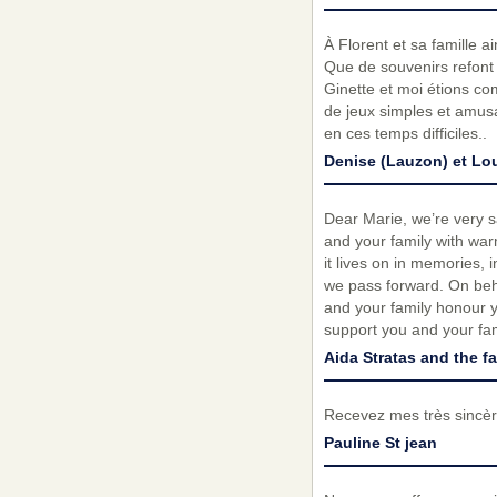
À Florent et sa famille a
Que de souvenirs refont
Ginette et moi étions co
de jeux simples et amusa
en ces temps difficiles..
Denise (Lauzon) et Lo
Dear Marie, we’re very s
and your family with war
it lives on in memories,
we pass forward. On beha
and your family honour yo
support you and your fam
Aida Stratas and the f
Recevez mes très sincèr
Pauline St jean