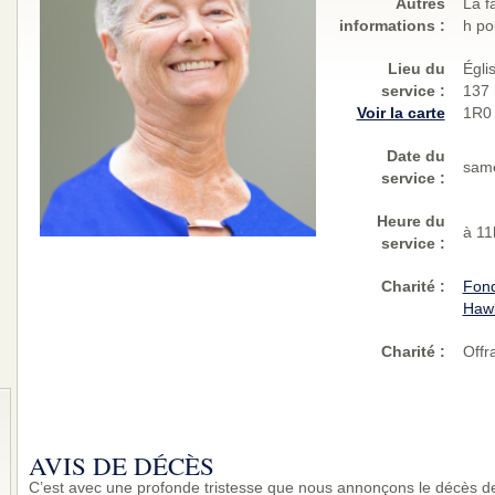
Autres
La f
informations :
h po
Lieu du
Égli
service :
137 
Voir la carte
1R0
Date du
same
service :
Heure du
à 11
service :
Charité
:
Fond
Haw
Charité
:
Offr
AVIS DE DÉCÈS
C’est avec une profonde tristesse que nous annonçons le décès 