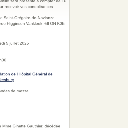
amille sera présente à compter de 10
ur recevoir vos condoléances.
se Saint-Grégoire-de-Nazianze
rue Higginson Vankleek Hill ON K0B
di 5 juillet 2025
h00
ation de l'Hôpital Général de
kesbury
andes de messe
de Mme Ginette Gauthier, décédée