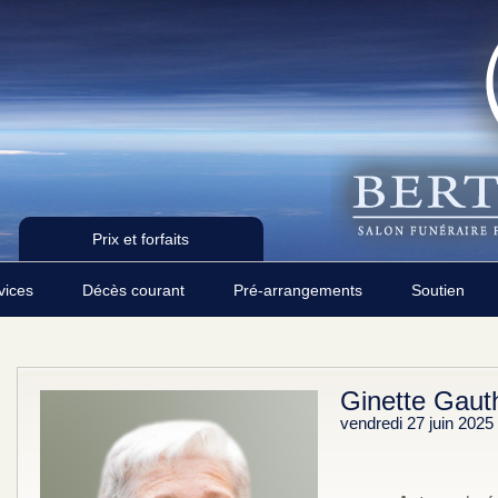
Prix et forfaits
rvices
Décès courant
Pré-arrangements
Soutien
Ginette Gauth
vendredi 27 juin 2025