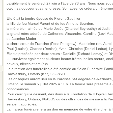
paisiblement le vendredi 27 juin à l’âge de 78 ans. Nous nous sou
cœur, sa douceur et sa tendresse. Son absence créera un énorme v
Elle était la tendre épouse de Florent Gauthier;
la fille de feu Marcel Parent et de feu Annette Bourdon;
la mère bien-aimée de Marie-Josée (Charbel Beyrouthy) et Judith
la grand-mère adorée de Catherine, Alexandre, Caroline (Levi Made
de Jasmine Mader;
la chère sœur de Francine (Ross Pettigrew), Madeleine (feu Aurel 
Paul (Louise), Charles (Denise), Yvon, Christine (Daniel Leduc), Ly
Elle fut précédée par deux sœurs : Danielle (Richard Lemay) et D
Lui survivent également plusieurs beaux-frères, belles-sœurs, oncl
neveux, nièces et ami(e)s.
La direction des funérailles a été confiée au Salon Funéraire Fami
Hawkesbury, Ontario (877) 632-8511.
Les obsèques auront lieu en la Paroisse St-Grégoire-de-Nazianze, 
Ontario, le samedi 5 juillet 2025 à 11 h. La famille sera présente 
condoléances.
Pour ceux qui le désirent, des dons à la Fondation de l’Hôpital Gé
Hawkesbury, Ontario, K6A3G5 ou des offrandes de messe à la Par
seraient appréciés.
La maison funéraire fera un don en mémoire de votre être cher à l