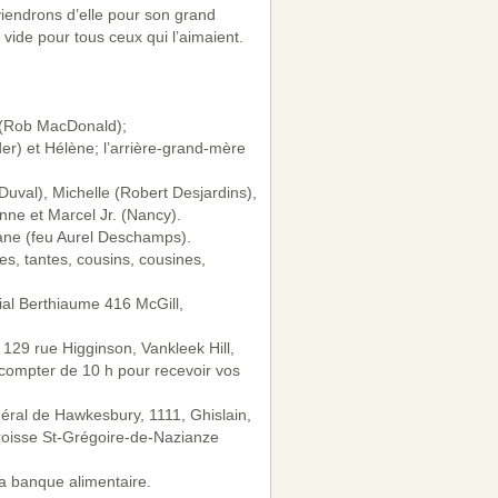
viendrons d’elle pour son grand
ide pour tous ceux qui l’aimaient.
 (Rob MacDonald);
r) et Hélène; l’arrière-grand-mère
Duval), Michelle (Robert Desjardins),
nne et Marcel Jr. (Nancy).
iane (feu Aurel Deschamps).
es, tantes, cousins, cousines,
lial Berthiaume 416 McGill,
129 rue Higginson, Vankleek Hill,
à compter de 10 h pour recevoir vos
néral de Hawkesbury, 1111, Ghislain,
oisse St-Grégoire-de-Nazianze
a banque alimentaire.