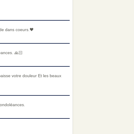
ide dans coeurs.🖤
léances. 🙏🏻
paisse votre douleur Et les beaux
condoléances.