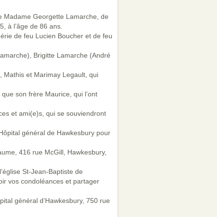
 de Madame Georgette Lamarche, de
, à l’âge de 86 ans.
hérie de feu Lucien Boucher et de feu
d Lamarche), Brigitte Lamarche (André
s, Mathis et Marimay Legault, qui
que son frère Maurice, qui l’ont
es et ami(e)s, qui se souviendront
’Hôpital général de Hawkesbury pour
hiaume, 416 rue McGill, Hawkesbury,
’église St-Jean-Baptiste de
oir vos condoléances et partager
ôpital général d’Hawkesbury, 750 rue