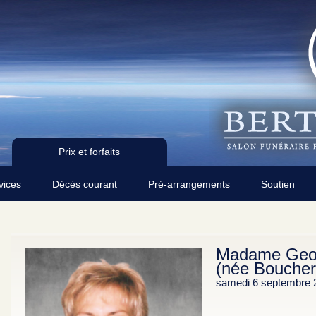
Prix et forfaits
rvices
Décès courant
Pré-arrangements
Soutien
Madame Geor
(née Boucher
samedi 6 septembre 