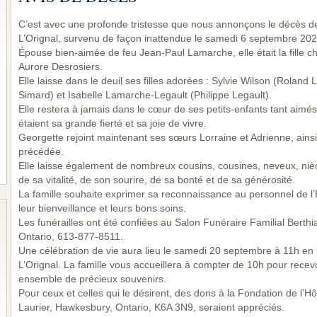
C’est avec une profonde tristesse que nous annonçons le décès
L’Orignal, survenu de façon inattendue le samedi 6 septembre 2025
Épouse bien-aimée de feu Jean-Paul Lamarche, elle était la fille c
Aurore Desrosiers.
Elle laisse dans le deuil ses filles adorées : Sylvie Wilson (Rolan
Simard) et Isabelle Lamarche-Legault (Philippe Legault).
Elle restera à jamais dans le cœur de ses petits-enfants tant aimé
étaient sa grande fierté et sa joie de vivre.
Georgette rejoint maintenant ses sœurs Lorraine et Adrienne, ainsi 
précédée.
Elle laisse également de nombreux cousins, cousines, neveux, nièc
de sa vitalité, de son sourire, de sa bonté et de sa générosité.
La famille souhaite exprimer sa reconnaissance au personnel de l
leur bienveillance et leurs bons soins.
Les funérailles ont été confiées au Salon Funéraire Familial Bert
Ontario, 613-877-8511.
Une célébration de vie aura lieu le samedi 20 septembre à 11h en l
L’Orignal. La famille vous accueillera à compter de 10h pour recev
ensemble de précieux souvenirs.
Pour ceux et celles qui le désirent, des dons à la Fondation de l’H
Laurier, Hawkesbury, Ontario, K6A 3N9, seraient appréciés.