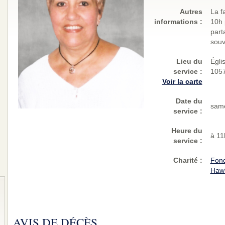
Autres
La f
informations :
10h 
part
souv
Lieu du
Égli
service :
1057
Voir la carte
Date du
same
service :
Heure du
à 11
service :
Charité
:
Fond
Haw
AVIS DE DÉCÈS