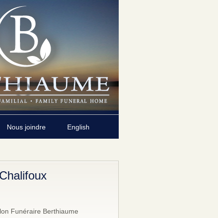
Nous joindre
English
Chalifoux
lon Funéraire Berthiaume