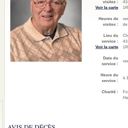
visites
:
41
Voir la carte
1R
Heures de
ve
visites :
de
Lieu du
Ch
service :
41
Voir la carte
1R
Date du
ve
service :
Heure du
à 
service :
Charité
:
Fo
Ha
AVIS DE DÉCÈS