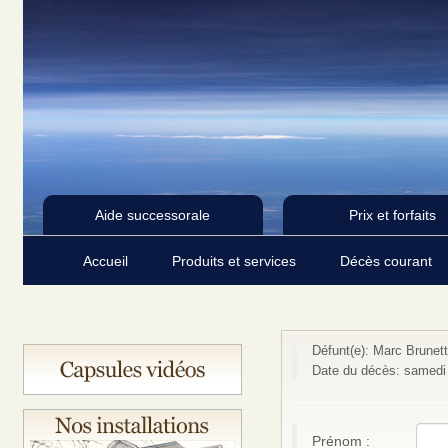
Aide successorale
Prix et forfaits
Accueil
Produits et services
Décès courant
Défunt(e): Marc Brunet
Date du décès: samedi
Prénom :