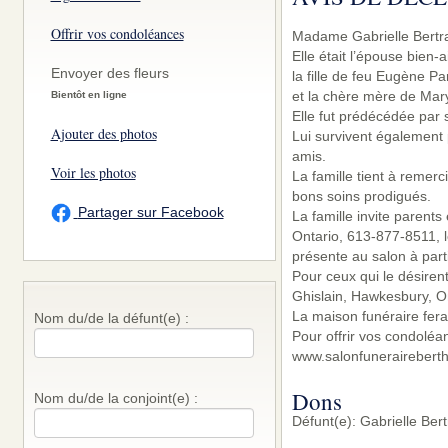
Offrir vos condoléances
Madame Gabrielle Bertra
Elle était l’épouse bien
Envoyer des fleurs
la fille de feu Eugène P
et la chère mère de Mary
Bientôt en ligne
Elle fut prédécédée par 
Ajouter des photos
Lui survivent également 
amis.
Voir les photos
La famille tient à remerc
bons soins prodigués.
Partager sur Facebook
La famille invite parent
Ontario, 613-877-8511, l
présente au salon à part
Pour ceux qui le désiren
Ghislain, Hawkesbury, O
La maison funéraire fera
Nom du/de la défunt(e) :
Pour offrir vos condoléa
www.salonfunerairebert
Dons
Nom du/de la conjoint(e) :
Défunt(e): Gabrielle Be