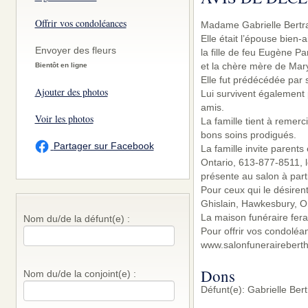
Offrir vos condoléances
Madame Gabrielle Bertra
Elle était l’épouse bien
Envoyer des fleurs
la fille de feu Eugène P
et la chère mère de Mary
Bientôt en ligne
Elle fut prédécédée par 
Ajouter des photos
Lui survivent également 
amis.
Voir les photos
La famille tient à remerc
bons soins prodigués.
Partager sur Facebook
La famille invite parent
Ontario, 613-877-8511, l
présente au salon à part
Pour ceux qui le désiren
Ghislain, Hawkesbury, O
La maison funéraire fera
Nom du/de la défunt(e) :
Pour offrir vos condoléa
www.salonfunerairebert
Dons
Nom du/de la conjoint(e) :
Défunt(e): Gabrielle Be