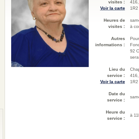
visites
:
416,
Voir la carte
1R2
Heures de
same
visites :
à co
Autres
Pour
informations :
Fond
92 C
sera
Lieu du
Chap
service :
416,
Voir la carte
1R2
Date du
same
service :
Heure du
à 11
service :