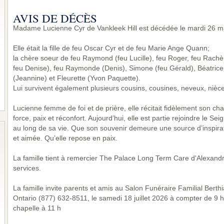
AVIS DE DÉCÈS
Madame Lucienne Cyr de Vankleek Hill est décédée le mardi 26 ma
Elle était la fille de feu Oscar Cyr et de feu Marie Ange Quann;
la chère soeur de feu Raymond (feu Lucille), feu Roger, feu Rachèl
feu Denise), feu Raymonde (Denis), Simone (feu Gérald), Béatrice
(Jeannine) et Fleurette (Yvon Paquette).
Lui survivent également plusieurs cousins, cousines, neveux, nièce
Lucienne femme de foi et de prière, elle récitait fidèlement son cha
force, paix et réconfort. Aujourd’hui, elle est partie rejoindre le Sei
au long de sa vie. Que son souvenir demeure une source d’inspirat
et aimée. Qu’elle repose en paix.
La famille tient à remercier The Palace Long Term Care d'Alexandr
services.
La famille invite parents et amis au Salon Funéraire Familial Ber
Ontario (877) 632-8511, le samedi 18 juillet 2026 à compter de 9 h.
chapelle à 11 h