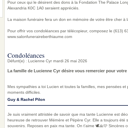
Pour ceux qui le désirent des dons à la Fondation The Palace Lon
Alexandria K0C 1A0 seraient appréciés.
La maison funéraire fera un don en mémoire de votre être cher à l
Pour offrir vos condoléances par télécopieur, composez le (613) 632
www.salonfuneraireberthiaume.com
Condoléances
Défunt(e) : Lucienne Cyr mardi 26 mai 2026
La famille de Lucienne Cyr désire vous remercier pour votr
Mes sympathies a toi Lucien et toutes la familles, mes pensées et
moments difficiles.
Guy & Rachel Pilon
Je suis vraiment attristée de savoir que ma tante Lucienne est décé
heureuse de retrouver Mémère et Pépère Cyr. Elle a toujours été s
souvenirs. Reposes en paix ma tante. On t'aime 🕊🙏🩷 Sincères co