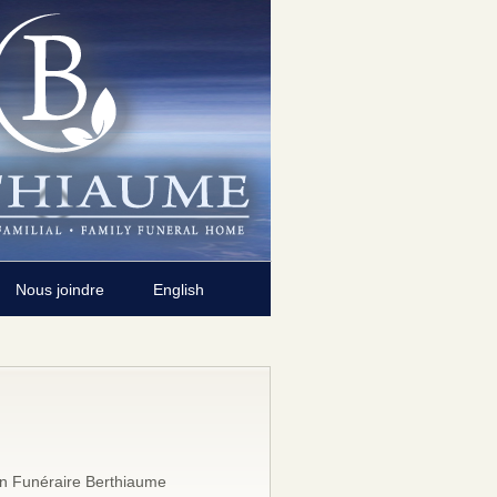
Nous joindre
English
n Funéraire Berthiaume