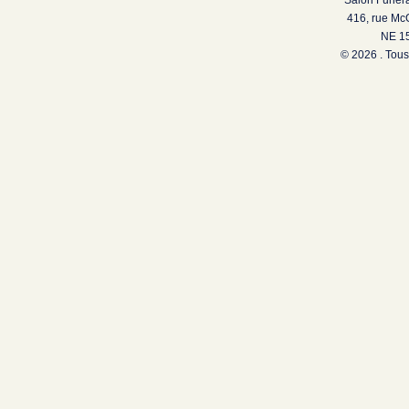
Salon Funéra
416, rue Mc
NE 15
© 2026 . Tous 