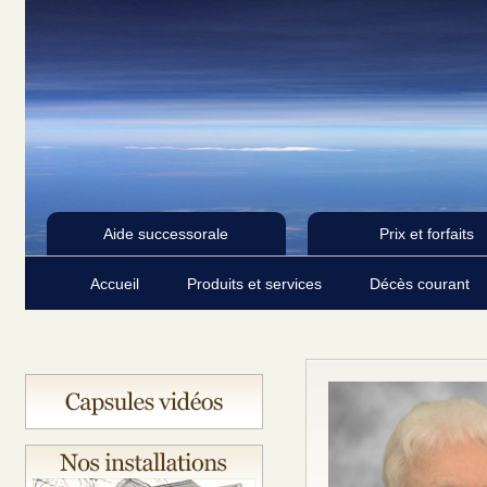
Aide successorale
Prix et forfaits
Accueil
Produits et services
Décès courant