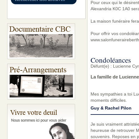
Pour ceux qui le désire
Alexandria K0C 1A0 sera
La maison funéraire fera
Pour offrir vos condoléa
www.salonfunerairebert
Condoléances
Défunt(e) : Lucienne Cy
La famille de Lucienn
Mes sympathies a toi Luc
moments difficiles.
Guy & Rachel Pilon
Je suis vraiment attrist
heureuse de retrouver Mé
souvenirs. Reposes en pa