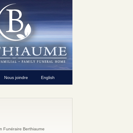
Nous joindre
English
n Funéraire Berthiaume