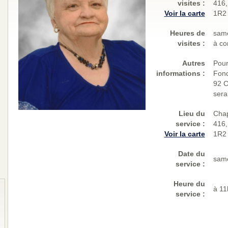
visites
:
416,
Voir la carte
1R2
Heures de
same
visites :
à co
Autres
Pour
informations :
Fond
92 C
sera
Lieu du
Chap
service :
416,
Voir la carte
1R2
Date du
same
service :
Heure du
à 11
service :