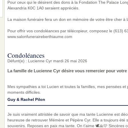
Pour ceux qui le désirent des dons à la Fondation The Palace Lon
Alexandria K0C 1A0 seraient appréciés.
La maison funéraire fera un don en mémoire de votre être cher à l
Pour offrir vos condoléances par télécopieur, composez le (613) 632
www.salonfuneraireberthiaume.com
Condoléances
Défunt(e) : Lucienne Cyr mardi 26 mai 2026
La famille de Lucienne Cyr désire vous remercier pour votr
Mes sympathies a toi Lucien et toutes la familles, mes pensées et
moments difficiles.
Guy & Rachel Pilon
Je suis vraiment attristée de savoir que ma tante Lucienne est décé
heureuse de retrouver Mémère et Pépère Cyr. Elle a toujours été s
souvenirs. Reposes en paix ma tante. On t'aime 🕊🙏🩷 Sincères co