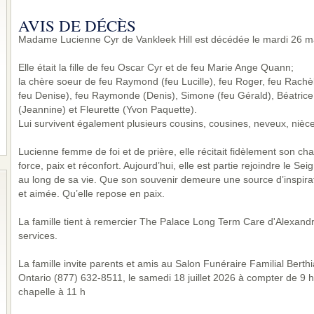
AVIS DE DÉCÈS
Madame Lucienne Cyr de Vankleek Hill est décédée le mardi 26 ma
Elle était la fille de feu Oscar Cyr et de feu Marie Ange Quann;
la chère soeur de feu Raymond (feu Lucille), feu Roger, feu Rachèl
feu Denise), feu Raymonde (Denis), Simone (feu Gérald), Béatrice
(Jeannine) et Fleurette (Yvon Paquette).
Lui survivent également plusieurs cousins, cousines, neveux, nièce
Lucienne femme de foi et de prière, elle récitait fidèlement son cha
force, paix et réconfort. Aujourd’hui, elle est partie rejoindre le Sei
au long de sa vie. Que son souvenir demeure une source d’inspirat
et aimée. Qu’elle repose en paix.
La famille tient à remercier The Palace Long Term Care d'Alexandr
services.
La famille invite parents et amis au Salon Funéraire Familial Ber
Ontario (877) 632-8511, le samedi 18 juillet 2026 à compter de 9 h.
chapelle à 11 h