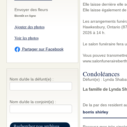
Elle laisse derrière elle
Envoyer des fleurs
Elle laisse également d
Bientôt en ligne
Les arrangements funérai
Ajouter des photos
Hawkesbury, Ontario (877
2026 à 14 h.
Voir les photos
Le salon funéraire fera 
Partager sur Facebook
Vous pouvez transmettre
www.salonfunerairebert
Condoléances
Nom du/de la défunt(e) :
Défunt(e) : Lynda Shaba
La famille de Lynda S
Nom du/de la conjoint(e) :
De la par des resident a
borris shirley
Recevez mes très sincèr