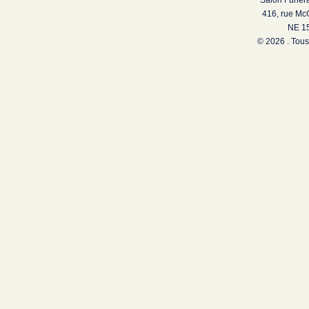
Salon Funéra
416, rue Mc
NE 15
© 2026 . Tous 