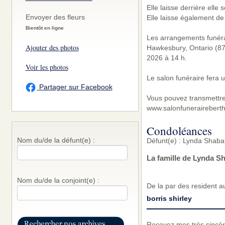
Elle laisse derrière elle
Envoyer des fleurs
Elle laisse également d
Bientôt en ligne
Les arrangements funérai
Ajouter des photos
Hawkesbury, Ontario (877
2026 à 14 h.
Voir les photos
Le salon funéraire fera 
Partager sur Facebook
Vous pouvez transmettre
www.salonfunerairebert
Condoléances
Nom du/de la défunt(e) :
Défunt(e) : Lynda Shaba
La famille de Lynda S
Nom du/de la conjoint(e) :
De la par des resident a
borris shirley
Recevez mes très sincèr