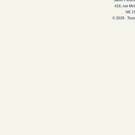
Salon Funéra
416, rue Mc
NE 15
© 2026 . Tous 